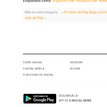
Etiquetado como
Sportivo Pilar
Atlético Pilar
Min
Más en esta categoría:
« El futuro de Pilar llegó a la 
sello de Pilar »
SOBRE 5INICIAL
INGRESAR
5 INICIAL NEWS
BUSCAR
PUBLICIDAD EN 5INICIAL
DESCARGÁ LA
APP DE
5 INICIAL NEWS