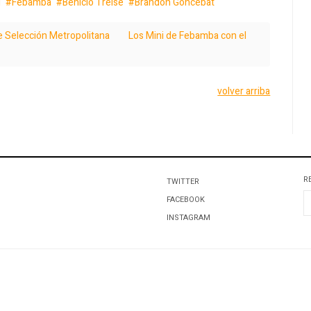
i
Febamba
Benicio Treise
Brandon Goncebat
Pre Selección Metropolitana
Los Mini de Febamba con el
volver arriba
R
TWITTER
FACEBOOK
INSTAGRAM