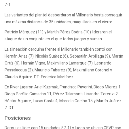
7-1.
Las variantes del plantel desbordaron al Millonario hasta conseguir
una máxima distancia de 35 unidades, maquillada en el cierre.
Patricio Márquez (11) y Martín Pérez Bodria (10) lideraron el
ataque de un conjunto en el que todos juegan y suman.
La alineación derquina frente al Millonario también contó con
Hernán Arias (7), Nicolás Suárez (6), Sebastián Arbillaga (9), Martín
Ortíz (6), Hernán Vigna, Maximiliano Lamarque (7), Leonardo
Passalacqua (2), Mauricio Tabarez (9), Maximiliano Coronel y
Claudio Aguirre. DT: Federico Martínez.
En River jugaron Ariel Kuzmak, Francisco Paverini, Diego Mierez 1,
Diego Porfilio Camacho 11, Pérez Talamonti, Lisandro Terenzi 2,
Héctor Aguirre, Lucas Costa 4, Marcelo Coelho 15 y Martín Juárez
7. DT:
Posiciones
Derqui es líder con 15 unidades 87-1) y luego se ubican GEVP con