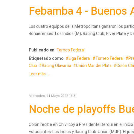
Febamba 4 - Buenos A
Los cuatro equipos de la Metropolitana ganaron los partid
Bonaerenses: Los Indios (M), Racing Club, River Plate y D
Publicado en
Torneo Federal
Etiquetado como
Liga Federal
Torneo Federal
Pr
Club
Racing Olavarría
Unión Mar del Plata
Colón Chi
Leer más ...
Miércoles, 11 Mayo 2022 16:31
Noche de playoffs B
Colón recibe en Chivilcoy a Presidente Derqui en el inic
Estudiantes-Los Indios y Racing Club-Unión (MdP). El jue