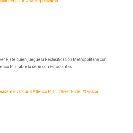
Mar del Plata
Racing Olavarría
iver Plate quien juegue la Reclasificación Metropolitana con
tico Pilar abre la serie con Estudiantes.
esidente Derqui
Atlético Pilar
River Plate
División