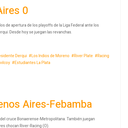
ires 0
os de apertura de los playoffs de la Liga Federal ante los
erqui. Desde hoy se juegan las revanchas.
esidente Derqui
Los Indios de Moreno
River Plate
Racing
vilcoy
Estudiantes La Plata
uenos Aires-Febamba
io del cruce Bonaerense-Metropolitana. También juegan
ves chocan River-Racing (O).