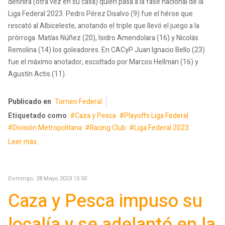
definirá (otra vez en su casa) quién pasa a la fase nacional de la
Liga Federal 2023. Pedro Pérez Disalvo (9) fue el héroe que
rescató al Albiceleste, anotando el triple que llevó el juego a la
prórroga. Matías Núñez (20), Isidro Amendolara (16) y Nicolás
Remolina (14) los goleadores. En CACyP Juan Ignacio Bello (23)
fue el máximo anotador, escoltado por Marcos Hellman (16) y
Agustín Actis (11).
Publicado en
Torneo Federal
Etiquetado como
Caza y Pesca
Playoffs Liga Federal
División Metropolitana
Racing Club
Liga Federal 2023
Leer más ...
Domingo, 28 Mayo 2023 15:50
Caza y Pesca impuso su
localía y se adelantó en la