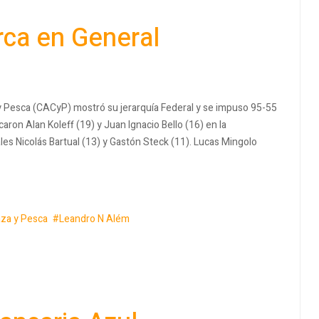
rca en General
 y Pesca (CACyP) mostró su jerarquía Federal y se impuso 95-55
aron Alan Koleff (19) y Juan Ignacio Bello (16) en la
es Nicolás Bartual (13) y Gastón Steck (11). Lucas Mingolo
za y Pesca
Leandro N Além