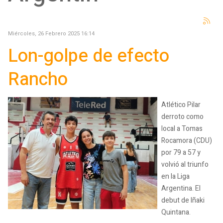
Miércoles, 26 Febrero 2025 16:14
Lon-golpe de efecto
Rancho
Atlético Pilar
derroto como
local a Tomas
Rocamora (CDU)
por 79 a 57 y
volvió al triunfo
en la Liga
Argentina. El
debut de Iñaki
Quintana.