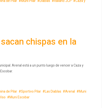
ina de Pilar
Muni Pilar
Diablas
Italiano JCP
Caza y
 sacan chispas en la
Municipal. Arenal está a un punto luego de vencer a Caza y
 Escobar.
ina de Pilar
Sportivo Pilar
Las Diablas
Arenal
Muni
Viso
Muni Escobar