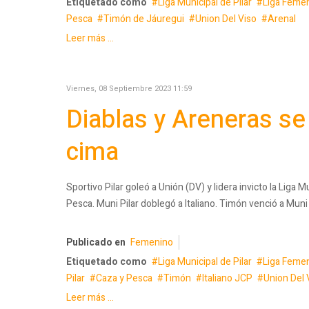
Etiquetado como
Liga Municipal de Pilar
Liga Femen
Pesca
Timón de Jáuregui
Union Del Viso
Arenal
Leer más ...
Viernes, 08 Septiembre 2023 11:59
Diablas y Areneras se
cima
Sportivo Pilar goleó a Unión (DV) y lidera invicto la Liga 
Pesca. Muni Pilar doblegó a Italiano. Timón venció a Muni
Publicado en
Femenino
Etiquetado como
Liga Municipal de Pilar
Liga Femen
Pilar
Caza y Pesca
Timón
Italiano JCP
Union Del 
Leer más ...