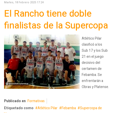
Martes, 18 Febrero 2025 17:24
El Rancho tiene doble
finalistas de la Supercopa
Atlético Pilar
clasificó a los
Sub 17 y los Sub
21 en el juego
decisivo del
certamen de
Febamba. Se
enfrentarán a
Obras y Platense.
Publicado en
Formativas
Etiquetado como
Atlético Pilar
Febamba
Supercopa de