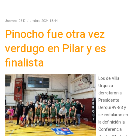
Jueves, 05 Diciembre 2024 18:44
Pinocho fue otra vez
verdugo en Pilar y es
finalista
Los de Villa
Urquiza
derrotaron a
Presidente
Derqui 99-83 y
se instalaron en
la definición la
Conferencia