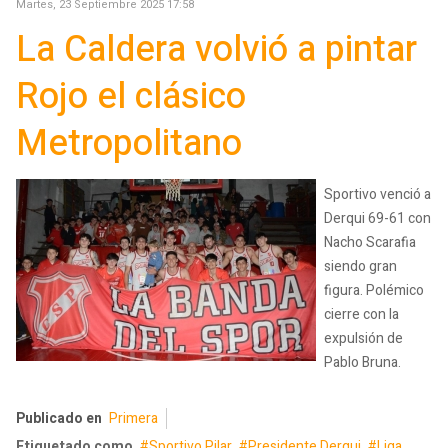
Martes, 23 Septiembre 2025 17:58
La Caldera volvió a pintar
Rojo el clásico
Metropolitano
Sportivo venció a
Derqui 69-61 con
Nacho Scarafia
siendo gran
figura. Polémico
cierre con la
expulsión de
Pablo Bruna.
Publicado en
Primera
Etiquetado como
Sportivo Pilar
Presidente Derqui
Liga