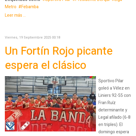
Metro
Febamba
Leer más ...
Viernes, 19 Septiembre 2025 00:18
Un Fortín Rojo picante
espera el clásico
Sportivo Pilar
goleó a Vélez en
Liniers 92-55 con
Fran Ruíz
determinante y
Legal afilado (6-8
en triples). El
domingo espera