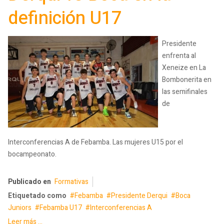
definición U17
Presidente
enfrenta al
Xeneize en La
Bombonerita en
las semifinales
de
Interconferencias A de Febamba. Las mujeres U15 por el
bocampeonato.
Publicado en
Formativas
Etiquetado como
Febamba
Presidente Derqui
Boca
Juniors
Febamba U17
Interconferencias A
Leer más ...