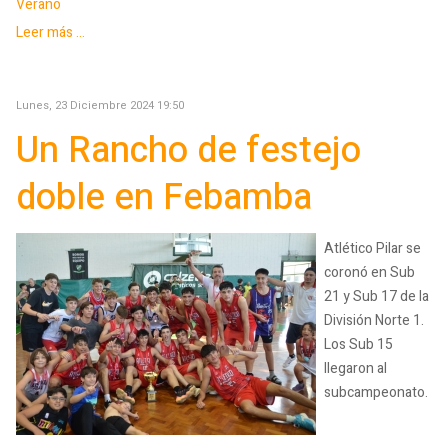
Verano
Leer más ...
Lunes, 23 Diciembre 2024 19:50
Un Rancho de festejo
doble en Febamba
Atlético Pilar se
coronó en Sub
21 y Sub 17 de la
División Norte 1.
Los Sub 15
llegaron al
subcampeonato.