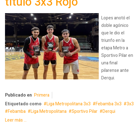
título 3x3 Rojo
Lopes anotó el
doble agónico
que le dio el
triunfo en la
etapa Metro a
Sportivo Pilar en
una final
pilarense ante
Derqui.
Publicado en
Primera
Etiquetado como
Liga Metropolitana 3x3
Febamba 3x3
3x3
Febamba
Liga Metropolitana
Sportivo Pilar
Derqui
Leer más ...