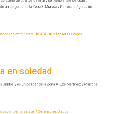
zarateño de cuartos de final y se metió entre los cuatro
nte un conjunto de la Zona B. Muraca y Petrosino figuras de
Independiente Zárate
CADU
Defensores Unidos
ma en soledad
s Unidos y es único líder de la Zona A. Eze Martínez y Marrone
Independiente Zárate
Defensores Unidos