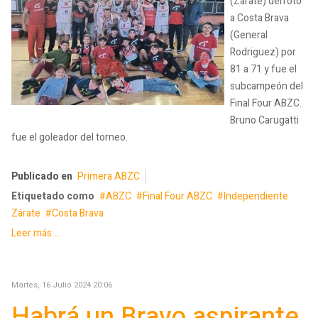
(Zarate) derroto
a Costa Brava
(General
Rodriguez) por
81 a 71 y fue el
subcampeón del
Final Four ABZC.
Bruno Carugatti
fue el goleador del torneo.
Publicado en
Primera ABZC
Etiquetado como
ABZC
Final Four ABZC
Independiente
Zárate
Costa Brava
Leer más ...
Martes, 16 Julio 2024 20:06
Habrá un Bravo aspirante