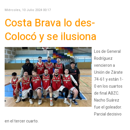
Miércoles, 10 Julio 2024 00:17
Costa Brava lo des-
Colocó y se ilusiona
Los de General
Rodríguez
vencieron a
Unión de Zárate
74-61 y están 1-
0 en los cuartos
de final ABZC.
Nacho Suárez
fue el goleador.
Parcial decisivo
en el tercer cuarto.