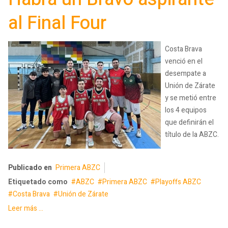
al Final Four
Costa Brava
venció en el
desempate a
Unión de Zárate
y se metió entre
los 4 equipos
que definirán el
título de la ABZC.
Publicado en
Primera ABZC
Etiquetado como
ABZC
Primera ABZC
Playoffs ABZC
Costa Brava
Unión de Zárate
Leer más ...