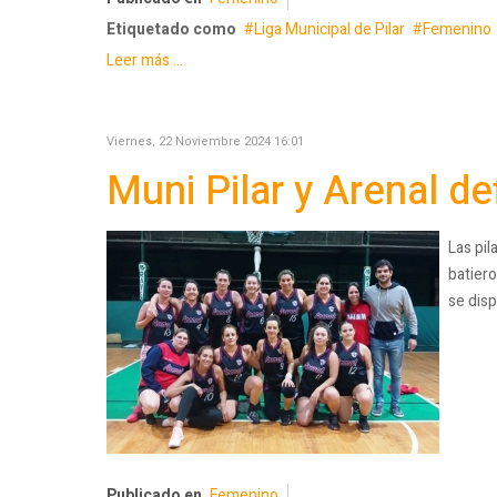
Etiquetado como
Liga Municipal de Pilar
Femenino
Leer más ...
Viernes, 22 Noviembre 2024 16:01
Muni Pilar y Arenal de
Las pil
batiero
se dis
Publicado en
Femenino