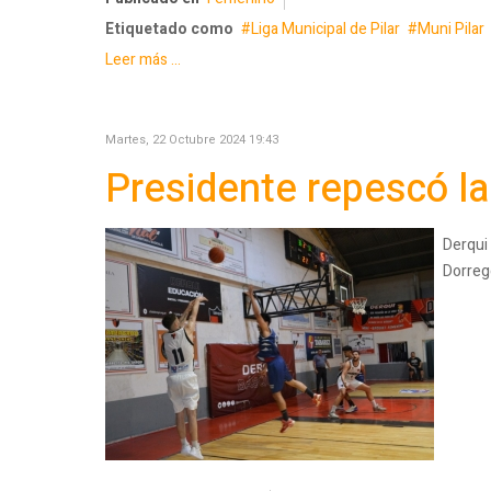
Etiquetado como
Liga Municipal de Pilar
Muni Pilar
Leer más ...
Martes, 22 Octubre 2024 19:43
Presidente repescó la
Derqui 
Dorrego