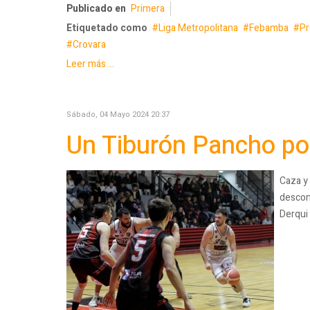
Publicado en
Primera
Etiquetado como
Liga Metropolitana
Febamba
Pr
Crovara
Leer más ...
Sábado, 04 Mayo 2024 20:37
Un Tiburón Pancho por
Caza y
descom
Derqui 