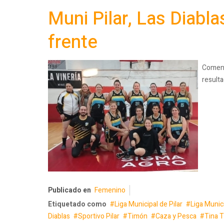
Muni Pilar, Las Diabla
frente
Comenz
resulta
Publicado en
Femenino
Etiquetado como
Liga Municipal de Pilar
Liga Munic
Diablas
Sportivo Pilar
Timón
Caza y Pesca
Tina 