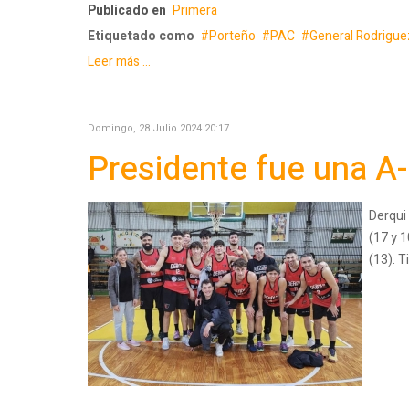
Publicado en
Primera
Etiquetado como
Porteño
PAC
General Rodrigue
Leer más ...
Domingo, 28 Julio 2024 20:17
Presidente fue una A
Derqui
(17 y 1
(13). 