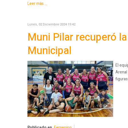
Leer más ...
Lunes, 02 Diciembre 2024 19:42
Muni Pilar recuperó la
Municipal
El equ
Arenal 
figura
Publicado en
Femenino